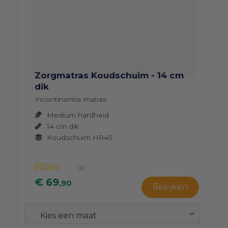
Zorgmatras Koudschuim - 14 cm
dik
Incontinentie matras
Medium hardheid
14 cm dik
Koudschuim HR45
(2)
Waardering
€
69
,90
Bekijken
4
uit 5
Dit
product
heeft
meerdere