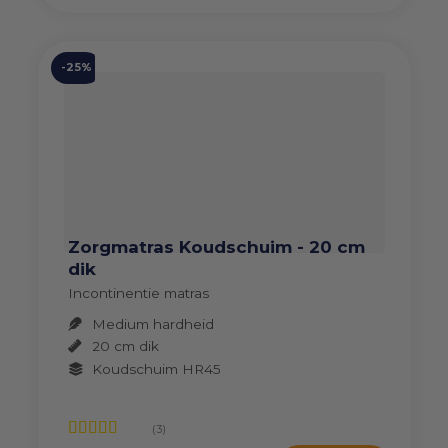
variaties.
Deze
optie
-25%
kan
gekozen
worden
op
de
productpagina
Zorgmatras Koudschuim - 20 cm
dik
Incontinentie matras
Medium hardheid
20 cm dik
Koudschuim HR45
(3)