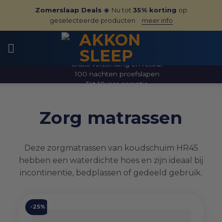
Ga
Zomerslaap Deals ☀️
Nu tot
35% korting
op
naar
geselecteerde producten
meer info
inhoud
Gratis verzending en retour
100 nachten proefslapen
Tot 10 jaar garantie
Zorg matrassen
Deze zorgmatrassen van koudschuim HR45
hebben een waterdichte hoes en zijn ideaal bij
incontinentie, bedplassen of gedeeld gebruik.
-25%