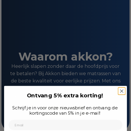
Waarom akkon?
Heerlijk slapen zonder daar de hoofdprijs voor
te betalen? Bij Akkon bieden we matrassen van
de beste kwaliteit voor eerlijke prijzen. Met ons
brede assortiment, snelle levering en
Ontvang 5% extra korting!
uitstekende service, garanderen we de beste
nachtrust voor jouw comfort!
Schrijf je in voor onze nieuwsbrief en ontvang de
Meer over ons
kortingscode van 5% in je e-mail!