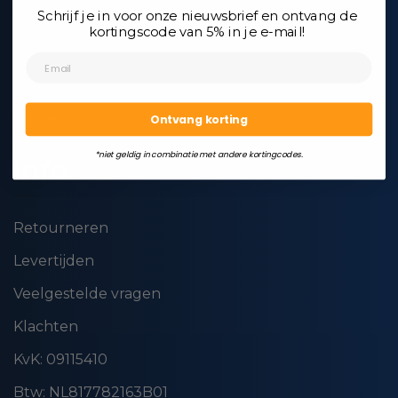
Schrijf je in voor onze nieuwsbrief en ontvang de
Toppers
kortingscode van 5% in je e-mail!
Accessoires
Over ons
Contact
Ontvang korting
*niet geldig in combinatie met andere kortingcodes.
Info
Retourneren
Levertijden
Veelgestelde vragen
Klachten
KvK: 09115410
Btw: NL817782163B01