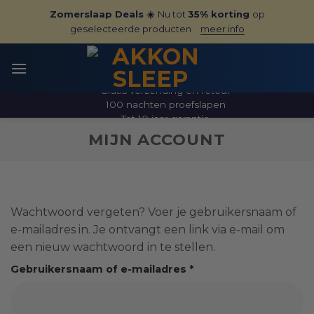
Ga
Zomerslaap Deals ☀️
Nu tot
35% korting
op
naar
geselecteerde producten
meer info
inhoud
Gratis verzending en retour
100 nachten proefslapen
Tot 10 jaar garantie
MIJN ACCOUNT
Wachtwoord vergeten? Voer je gebruikersnaam of
e-mailadres in. Je ontvangt een link via e-mail om
een nieuw wachtwoord in te stellen.
Verplicht
Gebruikersnaam of e-mailadres
*