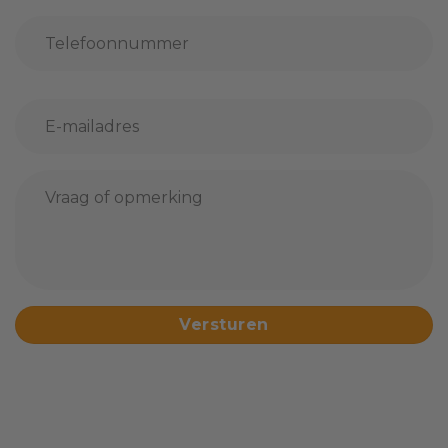
Achternaam
Telefoonnummer
E-
mailadres
*
Geen
titel
*
CAPTCHA